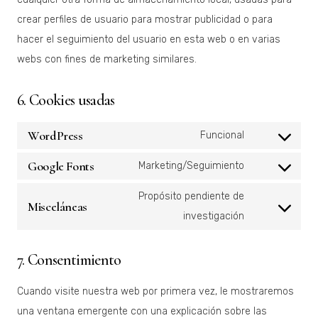
crear perfiles de usuario para mostrar publicidad o para
hacer el seguimiento del usuario en esta web o en varias
webs con fines de marketing similares.
6. Cookies usadas
WordPress
Consent
Funcional
to
Google Fonts
Consent
Marketing/Seguimiento
service
to
wordpress
Propósito pendiente de
Misceláneas
service
Consent
investigación
google-
to
fonts
service
7. Consentimiento
misceláneas
Cuando visite nuestra web por primera vez, le mostraremos
una ventana emergente con una explicación sobre las