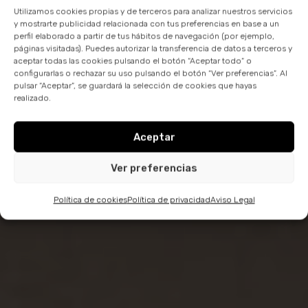
Utilizamos cookies propias y de terceros para analizar nuestros servicios
y mostrarte publicidad relacionada con tus preferencias en base a un
perfil elaborado a partir de tus hábitos de navegación (por ejemplo,
páginas visitadas). Puedes autorizar la transferencia de datos a terceros y
aceptar todas las cookies pulsando el botón “Aceptar todo” o
configurarlas o rechazar su uso pulsando el botón “Ver preferencias”. Al
pulsar “Aceptar”, se guardará la selección de cookies que hayas
realizado.
Aceptar
Ver preferencias
Política de cookies
Política de privacidad
Aviso Legal