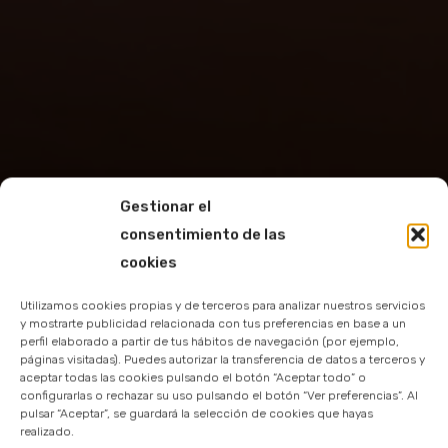
Apartamento
Gestionar el
consentimiento de las
de 2 dormitorios
cookies
(4 adultos + 2 niños)
Utilizamos cookies propias y de terceros para analizar nuestros servicios
y mostrarte publicidad relacionada con tus preferencias en base a un
perfil elaborado a partir de tus hábitos de navegación (por ejemplo,
páginas visitadas). Puedes autorizar la transferencia de datos a terceros y
aceptar todas las cookies pulsando el botón “Aceptar todo” o
configurarlas o rechazar su uso pulsando el botón “Ver preferencias”. Al
pulsar “Aceptar”, se guardará la selección de cookies que hayas
realizado.